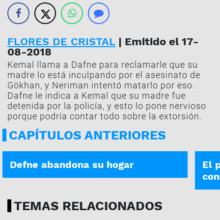
FLORES DE CRISTAL
| Emitido el 17-
08-2018
Kemal llama a Dafne para reclamarle que su
madre lo está inculpando por el asesinato de
Gökhan, y Neriman intentó matarlo por eso.
Dafne le indica a Kemal que su madre fue
detenida por la policía, y esto lo pone nervioso
porque podría contar todo sobre la extorsión.
CAPÍTULOS ANTERIORES
FLORES DE CRISTAL | 15-09
FLORE
Defne abandona su hogar
El 
con
TEMAS RELACIONADOS