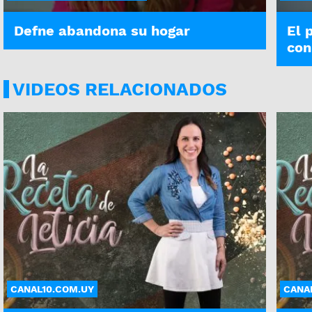
Defne abandona su hogar
El 
con
VIDEOS RELACIONADOS
CANAL10.COM.UY
CANA