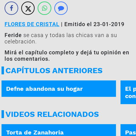
FLORES DE CRISTAL
| Emitido el 23-01-2019
Feride
se casa y todas las chicas van a su
celebración.
Mirá el capítulo completo y dejá tu opinión en
los comentarios.
CAPÍTULOS ANTERIORES
FLORES DE CRISTAL | 15-09
FLORE
Defne abandona su hogar
El 
con
VIDEOS RELACIONADOS
CANAL10.COM.UY
CANA
Torta de Zanahoria
Pas