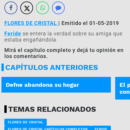
FLORES DE CRISTAL
| Emitido el 01-05-2019
Feride
se entera la verdad sobre su amiga que
estaba engañándola.
Mirá el capítulo completo y dejá tu opinión en
los comentarios.
CAPÍTULOS ANTERIORES
FLORES DE CRISTAL | 15-09
FLORE
Defne abandona su hogar
El 
con
TEMAS RELACIONADOS
FLORES DE CRISTAL
FLORES DE CRISTAL CAPÍTULOS COMPLETOS
FERIDE