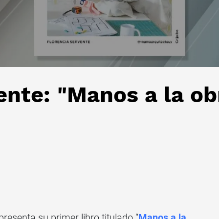
ente: "Manos a la ob
resenta su primer libro titulado “
Manos a la