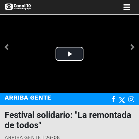
Anterior
Si
Play
Video
ARRIBA GENTE
Festival solidario: "La remontada
de todos"
ARRIBA GENTE | 26-08