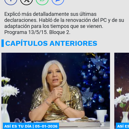
Explicó más detalladamente sus últimas
declaraciones. Habló de la renovación del PC y de su
adaptación para los tiempos que se vienen.
Programa 13/5/15. Bloque 2.
CAPÍTULOS ANTERIORES
ASÍ ES TU DÍA | 05-01-2026
ASÍ E