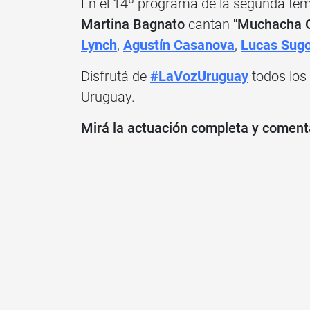
En el 14º programa de la segunda t
Martina Bagnato
cantan
"Muchacha O
Lynch
,
Agustín Casanova
,
Lucas Sug
Disfrutá de
#LaVozUruguay
todos los
Uruguay.
Mirá la actuación completa y coment