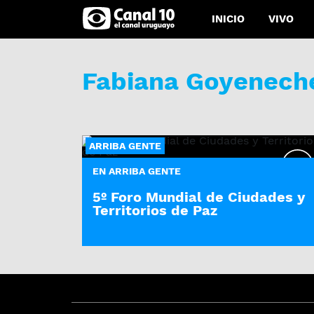
INICIO
VIVO
Fabiana Goyenech
ARRIBA GENTE
EN ARRIBA GENTE
5º Foro Mundial de Ciudades y
Territorios de Paz