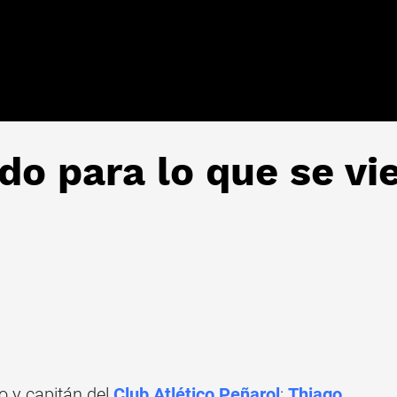
do para lo que se vi
 y capitán del
Club Atlético Peñarol
:
Thiago