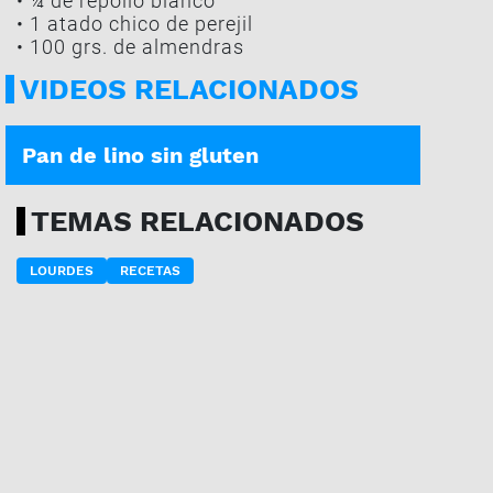
• ¼ de repollo blanco
• 1 atado chico de perejil
• 100 grs. de almendras
VIDEOS RELACIONADOS
LA RECETA DE LETICIA | 27-07
Pan de lino sin gluten
TEMAS RELACIONADOS
LOURDES
RECETAS