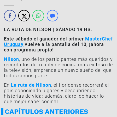
LA RUTA DE NILSON | SÁBADO 19 HS.
Este sábado el ganador del primer
MasterChef
Uruguay
vuelve a la pantalla del 10, ¡ahora
con programa propio!
Nilson
, uno de los participantes más queridos y
recordados del reality de cocina más exitoso de
la televisión, emprende un nuevo sueño del que
todos somos parte.
En
La ruta de Nilson
, el floridense recorrerá el
país conociendo lugares y descubriendo
historias de vida; además, claro, de hacer lo
que mejor sabe: cocinar.
CAPÍTULOS ANTERIORES
15-12-2018
08-12