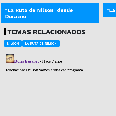
"La Ruta de Nilson" desde
"La
Durazno
TEMAS RELACIONADOS
NILSON
LA RUTA DE NILSON