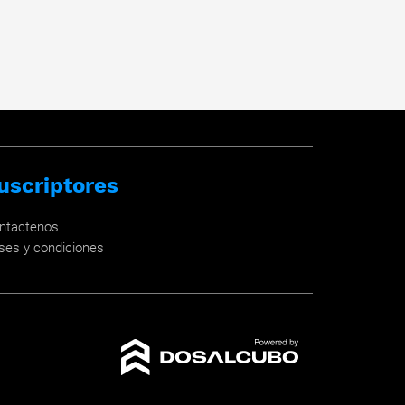
uscriptores
ntactenos
ses y condiciones