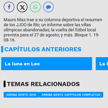
Mauro Mas trae a su columna deportiva el resumen
de los JJOO de Río; un informe sobre las villas
olímpicas abandonadas; la vuelta del fútbol local
prevista para el 27 de agosto; y más. Bloque 1. 19-
08-16.
CAPÍTULOS ANTERIORES
ASÍ ES TU DÍA | 05-01-2026
ASÍ E
La luna en Leo
La 
TEMAS RELACIONADOS
ARRIBA GENTE-2016
ARRIBA GENTE CAPÍTULOS COMPLETOS