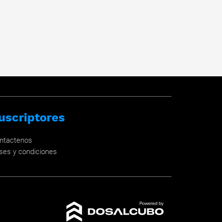
uscriptores
ntactenos
ses y condiciones