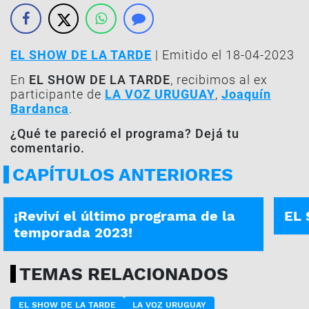
EL SHOW DE LA TARDE
| Emitido el 18-04-2023
En
EL SHOW DE LA TARDE
, recibimos al ex
participante de
LA VOZ URUGUAY
,
Joaquín
Bardanca
.
¿Qué te pareció el programa? Dejá tu
comentario.
CAPÍTULOS ANTERIORES
EL SHOW DE LA TARDE | 29-09-2023
PROG
¡Reviví el último programa de la
EL 
temporada 2023!
TEMAS RELACIONADOS
EL SHOW DE LA TARDE
LA VOZ URUGUAY