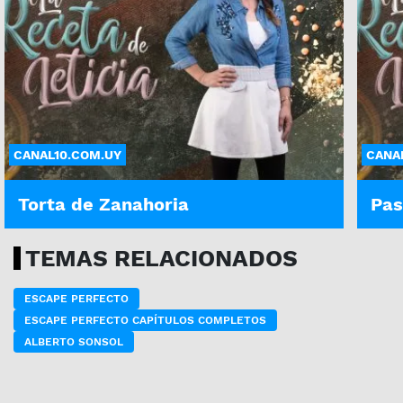
CANAL10.COM.UY
CANA
Torta de Zanahoria
Pas
TEMAS RELACIONADOS
ESCAPE PERFECTO
ESCAPE PERFECTO CAPÍTULOS COMPLETOS
ALBERTO SONSOL