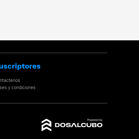
uscriptores
ntactenos
ses y condiciones