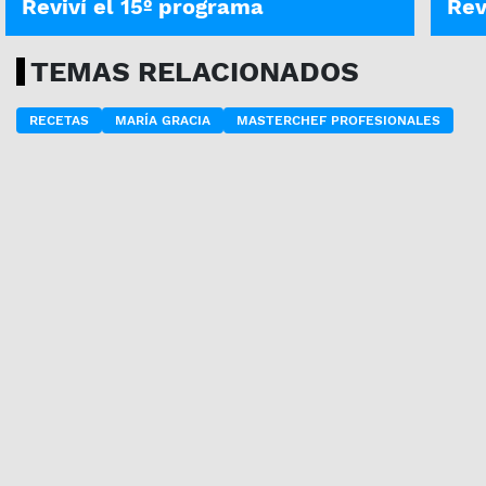
Reviví el 15º programa
Rev
TEMAS RELACIONADOS
RECETAS
MARÍA GRACIA
MASTERCHEF PROFESIONALES