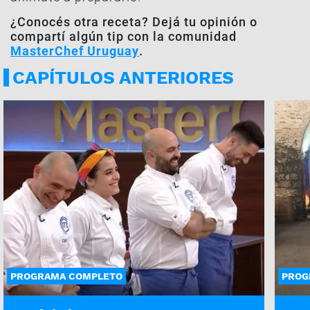
¿Conocés otra receta? Dejá tu opinión o
compartí algún tip con la comunidad
MasterChef Uruguay
.
CAPÍTULOS ANTERIORES
PROGRAMA COMPLETO
PROG