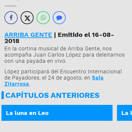
ARRIBA GENTE
| Emitido el 16-08-
2018
En la cortina musical de Arriba Gente, nos
acompaña Juan Carlos López para deleitarnos
con una payada en vivo.
López participará del Encuentro Internacional
de Payadores, el 24 de agosto, en
Sala
Zitarrosa
.
CAPÍTULOS ANTERIORES
ASÍ ES TU DÍA | 05-01-2026
ASÍ E
La luna en Leo
La 