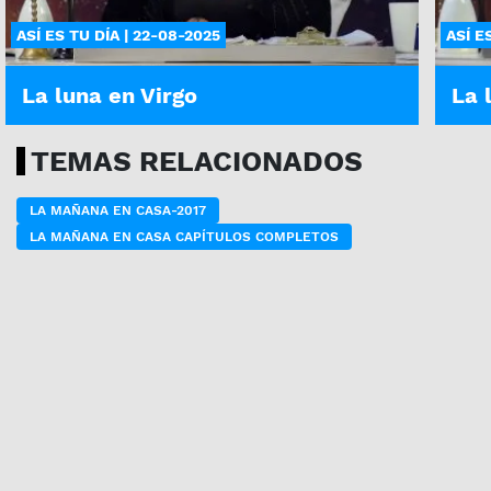
ASÍ ES TU DÍA | 22-08-2025
ASÍ E
La luna en Virgo
La 
TEMAS RELACIONADOS
LA MAÑANA EN CASA-2017
LA MAÑANA EN CASA CAPÍTULOS COMPLETOS