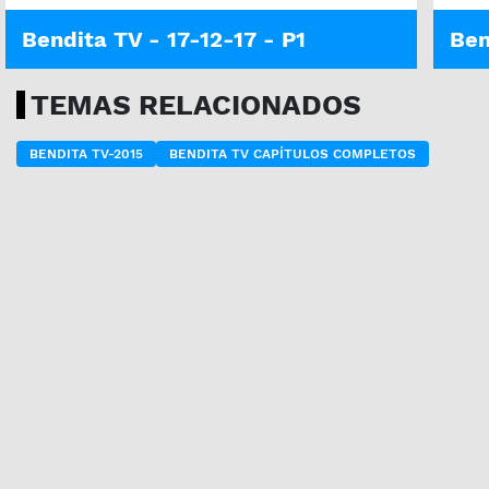
Bendita TV - 17-12-17 - P1
Ben
TEMAS RELACIONADOS
BENDITA TV-2015
BENDITA TV CAPÍTULOS COMPLETOS