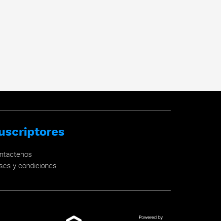
uscriptores
ntactenos
ses y condiciones