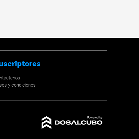
uscriptores
ntactenos
ses y condiciones