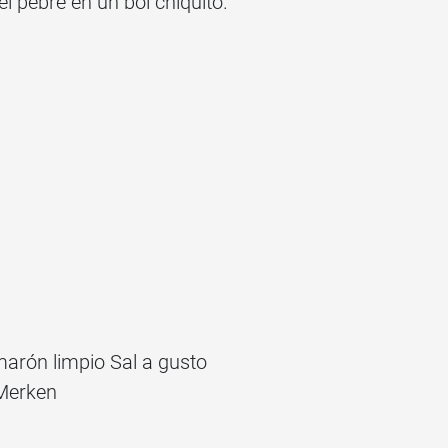
l pebre en un bol chiquito.
marón limpio Sal a gusto
 Merken