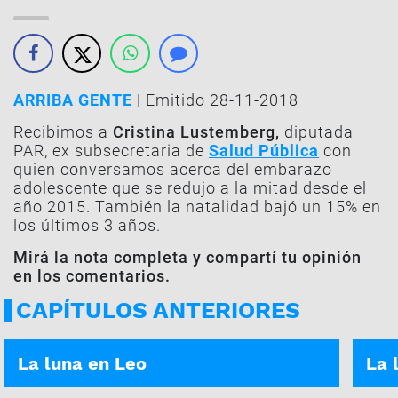
ARRIBA GENTE
| Emitido 28-11-2018
Recibimos a
Cristina Lustemberg,
diputada
PAR, ex subsecretaria de
Salud Pública
con
quien conversamos acerca del embarazo
adolescente que se redujo a la mitad desde el
año 2015. También la natalidad bajó un 15% en
los últimos 3 años.
Mirá la nota completa y compartí tu opinión
en los comentarios.
CAPÍTULOS ANTERIORES
ASÍ ES TU DÍA | 05-01-2026
ASÍ E
La luna en Leo
La 