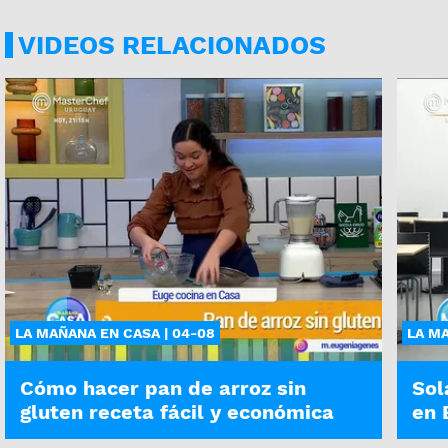
VIDEOS RELACIONADOS
LA MAÑANA EN CASA | 04-08
LA MA
Cómo hacer pan de arroz sin
Sol
gluten receta fácil y económica
en 