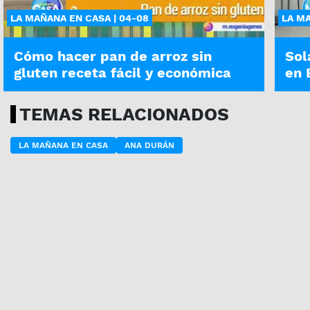
LA MAÑANA EN CASA | 04-08
LA MA
Cómo hacer pan de arroz sin
Sol
gluten receta fácil y económica
en 
TEMAS RELACIONADOS
LA MAÑANA EN CASA
ANA DURÁN