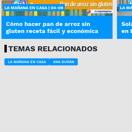
LA MAÑANA EN CASA | 04-08
LA MA
Cómo hacer pan de arroz sin
Sol
gluten receta fácil y económica
en 
TEMAS RELACIONADOS
LA MAÑANA EN CASA
ANA DURÁN