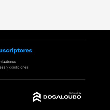
uscriptores
ntactenos
ses y condiciones