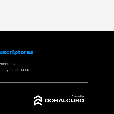
uscriptores
ntactenos
ses y condiciones