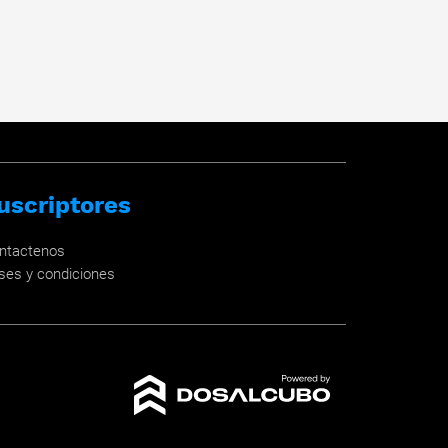
uscriptores
ntactenos
ses y condiciones