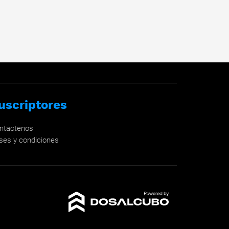
uscriptores
ntactenos
ses y condiciones