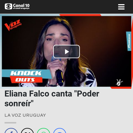
Play
Video
Eliana Falco canta "Poder
sonreír"
LA VOZ URUGUAY