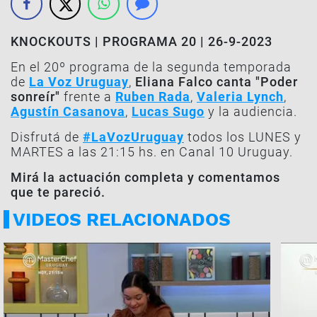
KNOCKOUTS | PROGRAMA 20 | 26-9-2023
En el 20º programa de la segunda temporada
de
La Voz Uruguay
,
Eliana Falco canta "Poder
sonreír"
frente a
Ruben Rada
,
Valeria Lynch
,
Agustín Casanova
,
Lucas Sugo
y la audiencia.
Disfrutá de
#LaVozUruguay
todos los LUNES y
MARTES a las 21:15 hs. en Canal 10 Uruguay.
Mirá la actuación completa y comentamos
que te pareció.
VIDEOS RELACIONADOS