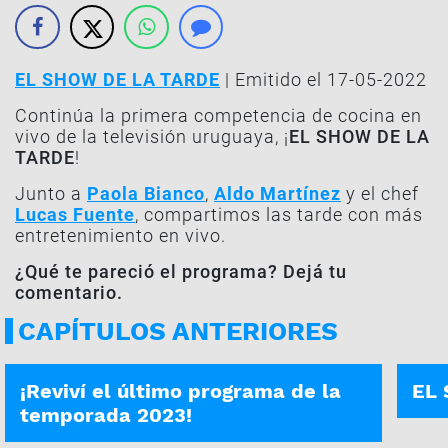
EL SHOW DE LA TARDE
| Emitido el 17-05-2022
Continúa la primera competencia de cocina en
vivo de la televisión uruguaya, ¡
EL SHOW DE LA
TARDE
!
Junto a
Paola Bianco
,
Aldo Martínez
y el chef
Lucas Fuente
, compartimos las tarde con más
entretenimiento en vivo.
¿Qué te pareció el programa? Dejá tu
comentario.
CAPÍTULOS ANTERIORES
EL SHOW DE LA TARDE | 29-09-2023
PROG
¡Reviví el último programa de la
EL 
temporada 2023!