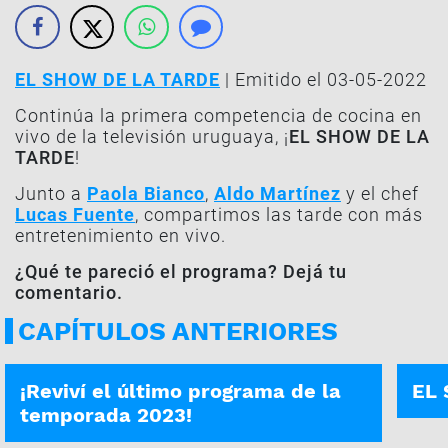
EL SHOW DE LA TARDE
| Emitido el 03-05-2022
Continúa la primera competencia de cocina en
vivo de la televisión uruguaya, ¡
EL SHOW DE LA
TARDE
!
Junto a
Paola Bianco
,
Aldo Martínez
y el chef
Lucas Fuente
, compartimos las tarde con más
entretenimiento en vivo.
¿Qué te pareció el programa? Dejá tu
comentario.
CAPÍTULOS ANTERIORES
EL SHOW DE LA TARDE | 29-09-2023
PROG
¡Reviví el último programa de la
EL 
temporada 2023!