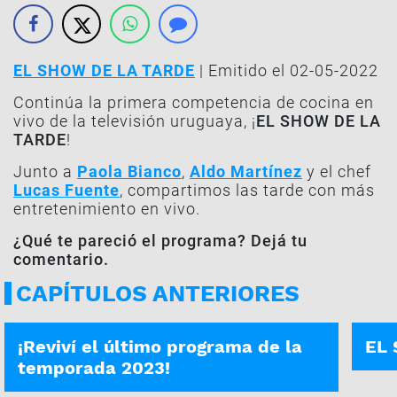
EL SHOW DE LA TARDE
| Emitido el 02-05-2022
Continúa la primera competencia de cocina en
vivo de la televisión uruguaya, ¡
EL SHOW DE LA
TARDE
!
Junto a
Paola Bianco
,
Aldo Martínez
y el chef
Lucas Fuente
, compartimos las tarde con más
entretenimiento en vivo.
¿Qué te pareció el programa? Dejá tu
comentario.
CAPÍTULOS ANTERIORES
EL SHOW DE LA TARDE | 29-09-2023
PROG
¡Reviví el último programa de la
EL 
temporada 2023!