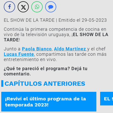
EL SHOW DE LA TARDE | Emitido el 29-05-2023
Continúa la primera competencia de cocina en
vivo de la televisión uruguaya, ¡
EL SHOW DE LA
TARDE
!
Junto a
Paola Bianco
,
Aldo Martínez
y el chef
Lucas Fuente
, compartimos las tarde con más
entretenimiento en vivo.
¿Qué te pareció el programa? Dejá tu
comentario.
CAPÍTULOS ANTERIORES
EL SHOW DE LA TARDE | 29-09-2023
PROG
¡Reviví el último programa de la
EL 
temporada 2023!