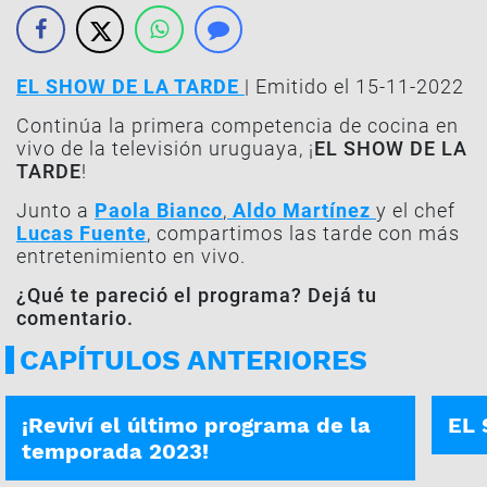
EL SHOW DE LA TARDE
| Emitido el 15-11-2022
Continúa la primera competencia de cocina en
vivo de la televisión uruguaya, ¡
EL SHOW DE LA
TARDE
!
Junto a
Paola Bianco
,
Aldo Martínez
y el chef
Lucas Fuente
, compartimos las tarde con más
entretenimiento en vivo.
¿Qué te pareció el programa? Dejá tu
comentario.
CAPÍTULOS ANTERIORES
EL SHOW DE LA TARDE | 29-09-2023
PROG
¡Reviví el último programa de la
EL 
temporada 2023!