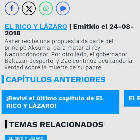
EL RICO Y LÁZARO
| Emitido el 24-08-
2018
Asher recibe una propuesta de parte del
príncipe Aksumai para matar al rey
Nabucodonosor. Por otro lado, el gobernador
Baltazar despertó, y Zac continúa ocultando la
verdad sobre la muerte de su padre.
CAPÍTULOS ANTERIORES
26-02-2019
22-02
¡Reviví el último capítulo de EL
El 
RICO Y LÁZARO!
TEMAS RELACIONADOS
EL RICO Y LÁZARO