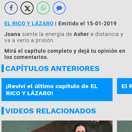
EL RICO Y LÁZARO
| Emitido el 15-01-2019
Joana
siente la energía de
Asher
a distancia y
va a verlo a prisión.
Mirá el capítulo completo y dejá tu opinión en
los comentarios.
CAPÍTULOS ANTERIORES
26-02-2019
22-02
¡Reviví el último capítulo de EL
El 
RICO Y LÁZARO!
VIDEOS RELACIONADOS