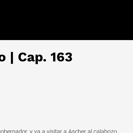
o | Cap. 163
bernador, y va a visitar a Ascher al calabozo.