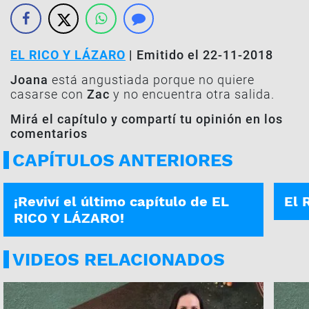
EL RICO Y LÁZARO
| Emitido el 22-11-2018
Joana
está angustiada porque no quiere
casarse con
Zac
y no encuentra otra salida.
Mirá el capítulo y compartí tu opinión en los
comentarios
CAPÍTULOS ANTERIORES
26-02-2019
22-02
¡Reviví el último capítulo de EL
El 
RICO Y LÁZARO!
VIDEOS RELACIONADOS