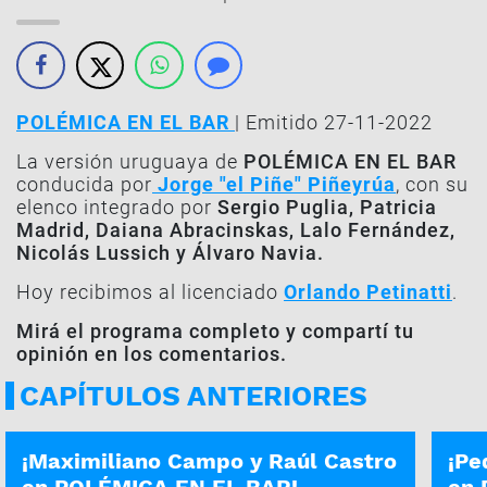
POLÉMICA EN EL BAR
| Emitido 27-11-2022
La versión uruguaya de
POLÉMICA EN EL BAR
conducida por
Jorge "el Piñe" Piñeyrúa
, con su
elenco integrado por
Sergio Puglia, Patricia
Madrid, Daiana Abracinskas, Lalo Fernández,
Nicolás Lussich y Álvaro Navia.
Hoy recibimos al licenciado
Orlando Petinatti
.
Mirá el programa completo y compartí tu
opinión en los comentarios.
CAPÍTULOS ANTERIORES
PROGRAMA COMPLETO | 24-07
PROG
¡Maximiliano Campo y Raúl Castro
¡Pe