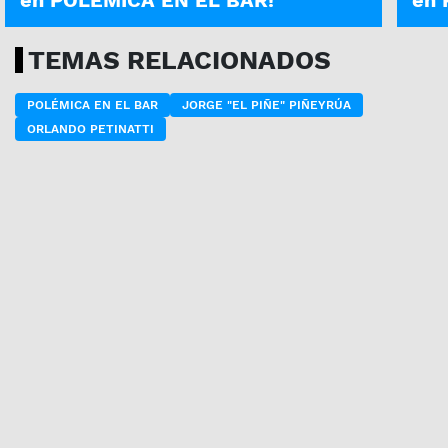
en POLÉMICA EN EL BAR!
en 
TEMAS RELACIONADOS
POLÉMICA EN EL BAR
JORGE "EL PIÑE" PIÑEYRÚA
ORLANDO PETINATTI