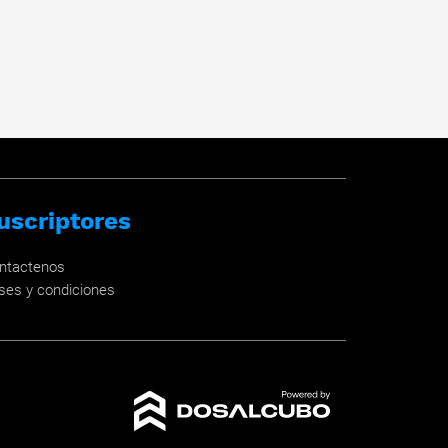
uscriptores
ntactenos
ses y condiciones