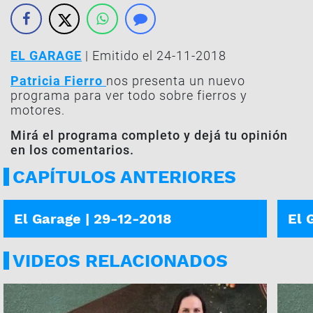
EL GARAGE
| Emitido el 24-11-2018
Patricia Fierro
nos presenta un nuevo
programa para ver todo sobre fierros y
motores.
Mirá el programa completo y dejá tu opinión
en los comentarios.
CAPÍTULOS ANTERIORES
PROGRAMA COMPLETO
PROG
El Garage | 29-12-2018
El 
VIDEOS RELACIONADOS