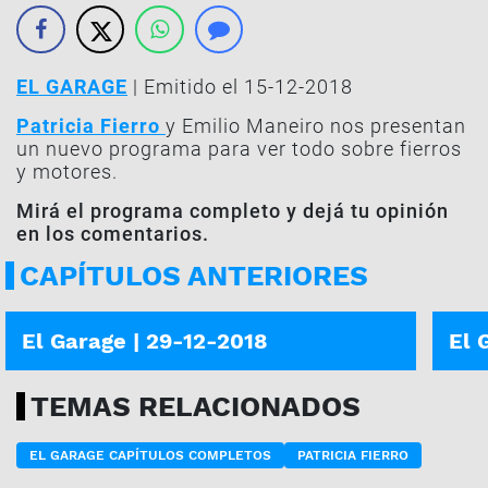
EL GARAGE
| Emitido el 15-12-2018
Patricia Fierro
y Emilio Maneiro nos presentan
un nuevo programa para ver todo sobre fierros
y motores.
Mirá el programa completo y dejá tu opinión
en los comentarios.
CAPÍTULOS ANTERIORES
PROGRAMA COMPLETO
PROG
El Garage | 29-12-2018
El 
TEMAS RELACIONADOS
EL GARAGE CAPÍTULOS COMPLETOS
PATRICIA FIERRO