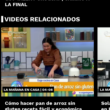
LA FINAL
VIDEOS RELACIONADOS
LA MAÑANA EN CASA | 04-08
LA MA
Cómo hacer pan de arroz sin
Sol
gluten receta fácil y económica
en 