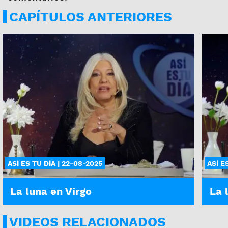
CAPÍTULOS ANTERIORES
ASÍ ES TU DÍA | 22-08-2025
ASÍ E
La luna en Virgo
La 
VIDEOS RELACIONADOS