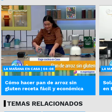
LA MAÑANA EN CASA | 04-08
LA MA
Cómo hacer pan de arroz sin
Sol
gluten receta fácil y económica
en 
TEMAS RELACIONADOS