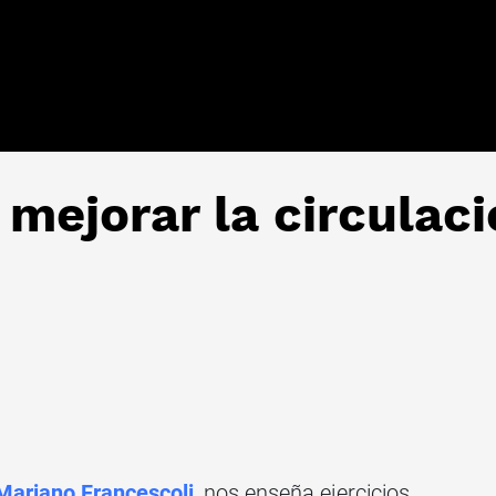
a mejorar la circulac
Mariano Francescoli
, nos enseña ejercicios