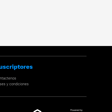
uscriptores
ntactenos
ses y condiciones