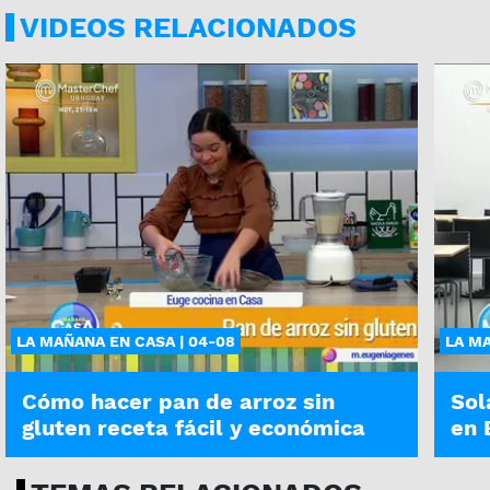
VIDEOS RELACIONADOS
LA MAÑANA EN CASA | 04-08
LA MA
Cómo hacer pan de arroz sin
Sol
gluten receta fácil y económica
en 